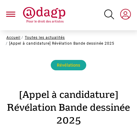
Aller
au
contenu
principal
Fil
Accueil
Toutes les actualités
[Appel à candidature] Révélation Bande dessinée 2025
d'Ariane
Révélations
[Appel à candidature]
Révélation Bande dessinée
2025