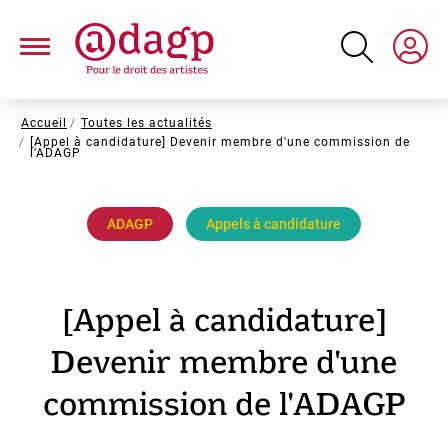
Aller
au
contenu
principal
Fil
Accueil
Toutes les actualités
[Appel à candidature] Devenir membre d'une commission de
d'Ariane
l'ADAGP
ADAGP
Appels à candidature
[Appel à candidature]
Devenir membre d'une
commission de l'ADAGP