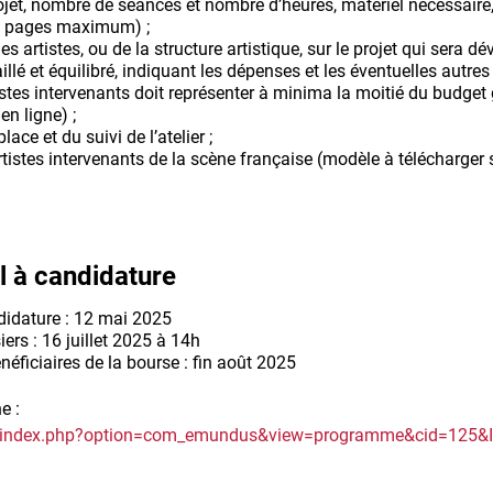
rojet, nombre de séances et nombre d’heures, matériel nécessaire
 (3 pages maximum) ;
es artistes, ou de la structure artistique, sur le projet qui sera
illé et équilibré, indiquant les dépenses et les éventuelles autr
stes intervenants doit représenter à minima la moitié du budget 
en ligne) ;
lace et du suivi de l’atelier ;
tistes intervenants de la scène française (modèle à télécharger 
el à candidature
didature : 12 mai 2025
ers : 16 juillet 2025 à 14h
éficiaires de la bourse : fin août 2025
ne :
.fr/index.php?option=com_emundus&view=programme&cid=125&