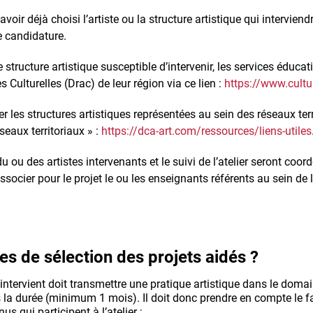
voir déjà choisi l’artiste ou la structure artistique qui interviend
e candidature.
e structure artistique susceptible d’intervenir, les services éducat
 Culturelles (Drac) de leur région via ce lien :
https://www.cultu
r les structures artistiques représentées au sein des réseaux ter
éseaux territoriaux » :
https://dca-art.com/ressources/liens-utiles
u ou des artistes intervenants et le suivi de l’atelier seront coo
ssocier pour le projet le ou les enseignants référents au sein de 
res de sélection des projets aidés ?
ui intervient doit transmettre une pratique artistique dans le domai
s la durée (minimum 1 mois). Il doit donc prendre en compte le fai
s qui participent à l’atelier ;