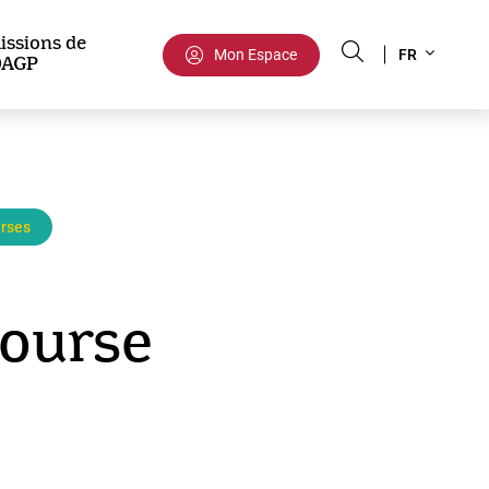
Select
issions de
Mon Espace
FR
DAGP
your
language
rses
Bourse