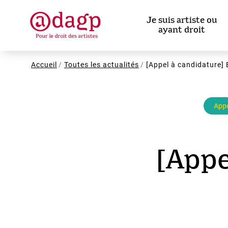
Aller
au
Je suis artiste ou
contenu
ayant droit
principal
Fil
Accueil
Toutes les actualités
[Appel à candidature] 
d'Ariane
Appe
[Appe