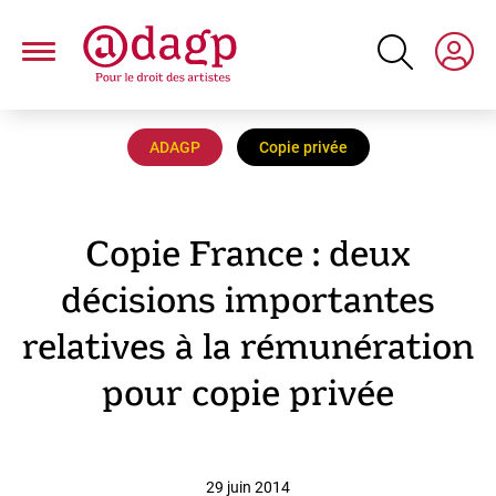
Aller
au
contenu
principal
ADAGP
Copie privée
Copie France : deux
décisions importantes
relatives à la rémunération
pour copie privée
29 juin 2014