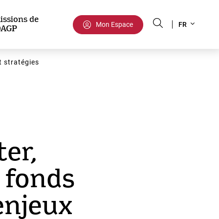
Select
issions de
Mon Espace
FR
DAGP
your
language
t stratégies
er,
e fonds
enjeux