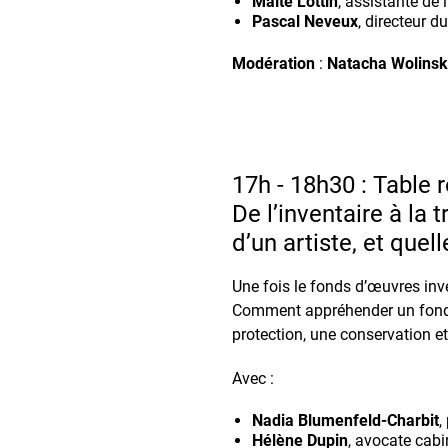
Maïté Lottin
, assistante de 
Pascal Neveux
, directeur d
Modération
:
Natacha Wolinsk
17h - 18h30 : Table 
De l’inventaire à la
d’un artiste, et quel
Une fois le fonds d’œuvres inve
Comment appréhender un fonds
protection, une conservation e
Avec :
Nadia Blumenfeld-Charbit
,
Hélène Dupin
, avocate ca