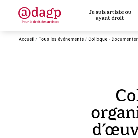
Aller
au
Je suis artiste ou
contenu
ayant droit
principal
Fil
Accueil
Tous les événements
Colloque - Documenter, 
d'Ariane
Co
organi
d’œuv