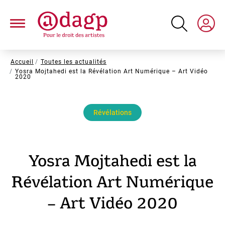
Aller
au
contenu
principal
Fil
Accueil
Toutes les actualités
Yosra Mojtahedi est la Révélation Art Numérique – Art Vidéo
d'Ariane
2020
Révélations
Yosra Mojtahedi est la
Révélation Art Numérique
– Art Vidéo 2020