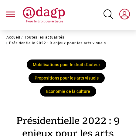
Aller
au
contenu
principal
Fil
Accueil
Toutes les actualités
Présidentielle 2022 : 9 enjeux pour les arts visuels
d'Ariane
Mobilisations pour le droit d'auteur
Propositions pour les arts visuels
Economie de la culture
Présidentielle 2022 : 9
enjeux pour les arts