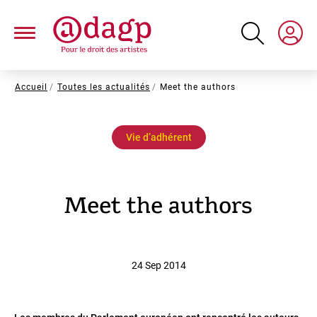
Aller
au
contenu
principal
Fil
Accueil
Toutes les actualités
Meet the authors
d'Ariane
Vie dʼadhérent
Meet the authors
24 Sep 2014