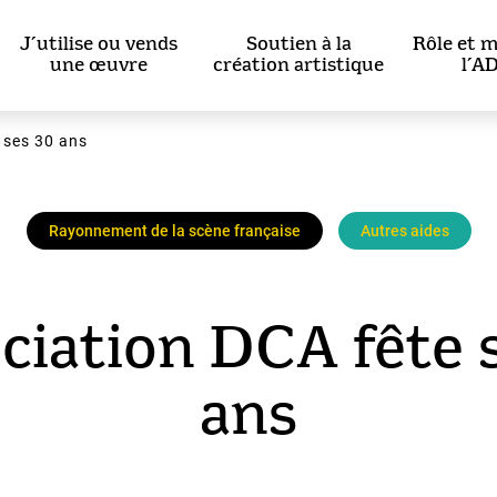
J’utilise ou vends
Soutien à la
Rôle et m
une œuvre
création artistique
l’A
 ses 30 ans
Rayonnement de la scène française
Autres aides
ociation DCA fête 
ans