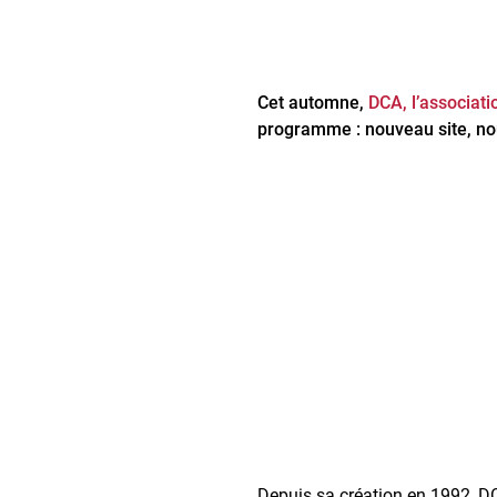
Cet automne,
DCA, l’associat
programme : nouveau site, nou
Depuis sa création en 1992, D