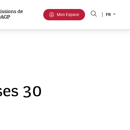
Select
issions de
Mon Espace
FR
DAGP
your
language
ses 30