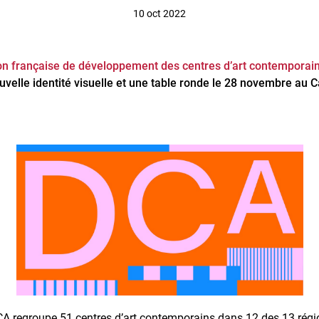
10 oct 2022
ion française de développement des centres d’art contemporai
velle identité visuelle et une table ronde le 28 novembre au 
CA regroupe 51 centres d’art contemporains dans 12 des 13 régi