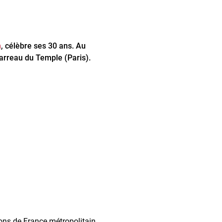
n
, célèbre ses 30 ans. Au
Carreau du Temple (Paris).
ons de France métropolitain.