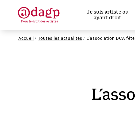
Aller
au
Je suis artiste ou
contenu
ayant droit
principal
Fil
Accueil
Toutes les actualités
L’association DCA fête
d'Ariane
L’ass