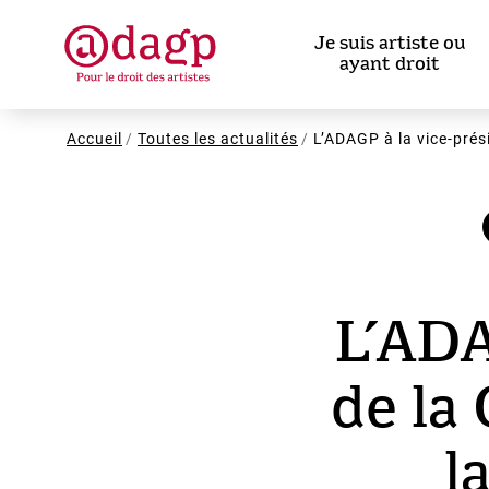
Aller
au
Je suis artiste ou
contenu
ayant droit
principal
Fil
Accueil
Toutes les actualités
L’ADAGP à la vice-prési
d'Ariane
L’ADA
de la
l