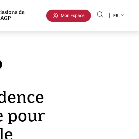
Select
issions de
Mon Espace
FR
DAGP
your
language
idence
e pour
le