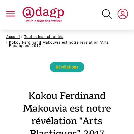
Aller
au
contenu
principal
Fil
Accueil
Toutes les actualités
Kokou Ferdinand Makouvia est notre révélation "Arts
d'Ariane
Plastiques" 2017
Révélations
Kokou Ferdinand
Makouvia est notre
révélation "Arts