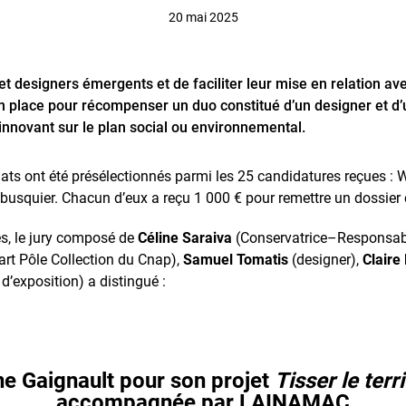
20 mai 2025
 et designers émergents et de faciliter leur mise en relation a
n place pour récompenser un duo constitué d’un designer et d’
t innovant sur le plan social ou environnemental.
dats ont été présélectionnés parmi les 25 candidatures reçues : W
lbusquier. Chacun d’eux a reçu 1 000 € pour remettre un dossie
tes, le jury composé de
Céline Saraiva
(Conservatrice–Responsable
’art Pôle Collection du Cnap),
Samuel Tomatis
(designer),
Claire
’exposition) a distingué :
ne Gaignault pour son projet
Tisser le terri
accompagnée par LAINAMAC