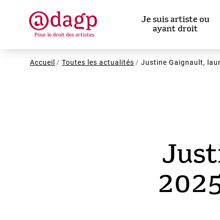
Aller
au
Je suis artiste ou
contenu
ayant droit
principal
Fil
Accueil
Toutes les actualités
Justine Gaignault, la
d'Ariane
Just
2025