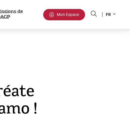
Select
issions de
Mon Espace
FR
DAGP
your
language
réate
amo !