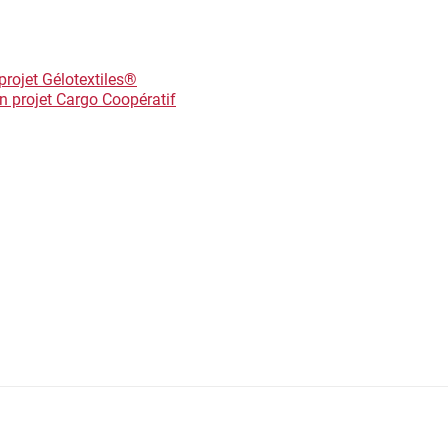
rojet Gélotextiles®
 projet Cargo Coopératif