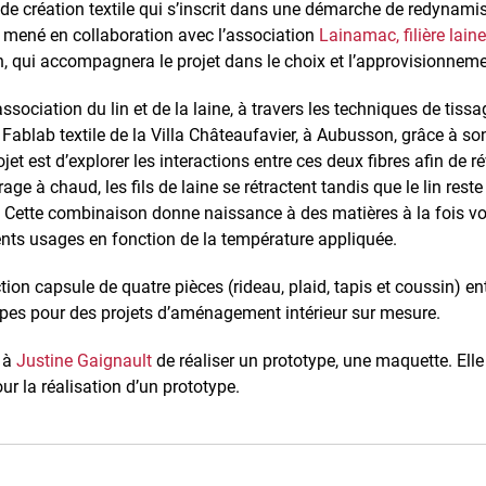
 de création textile qui s’inscrit dans une démarche de redynamis
ra mené en collaboration avec l’association
Lainamac, filière lain
in, qui accompagnera le projet dans le choix et l’approvisionneme
association du lin et de la laine, à travers les techniques de tiss
 Fablab textile de la Villa Châteaufavier, à Aubusson, grâce à so
rojet est d’explorer les interactions entre ces deux fibres afin de 
trage à chaud, les fils de laine se rétractent tandis que le lin res
. Cette combinaison donne naissance à des matières à la fois vo
ents usages en fonction de la température appliquée.
ction capsule de quatre pièces (rideau, plaid, tapis et coussin) 
es pour des projets d’aménagement intérieur sur mesure.
 à
Justine Gaignault
de réaliser un prototype, une maquette. Ell
r la réalisation d’un prototype.