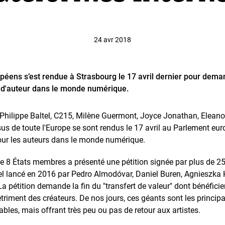
24 avr 2018
opéens s’est rendue à Strasbourg le 17 avril dernier pour de
t d'auteur dans le monde numérique.
Philippe Baltel, C215, Milène Guermont, Joyce Jonathan, Eleanor
issus de toute l'Europe se sont rendus le 17 avril au Parlement 
pour les auteurs dans le monde numérique.
 8 États membres a présenté une pétition signée par plus de 25 
appel lancé en 2016 par Pedro Almodóvar, Daniel Buren, Agnieszka
La pétition demande la fin du "transfert de valeur" dont bénéfici
riment des créateurs. De nos jours, ces géants sont les princip
bles, mais offrant très peu ou pas de retour aux artistes.