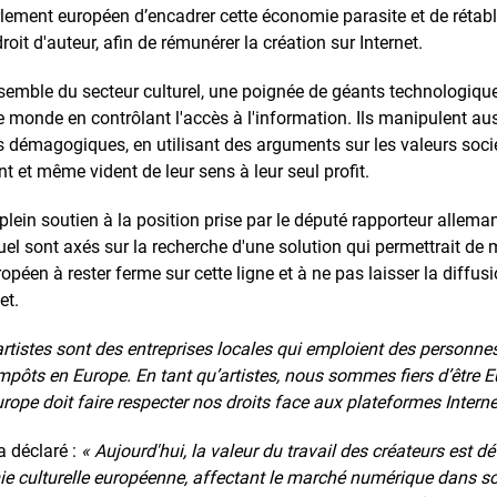
ment européen d’encadrer cette économie parasite et de rétablir 
droit d'auteur, afin de rémunérer la création sur Internet.
'ensemble du secteur culturel, une poignée de géants technologi
monde en contrôlant l'accès à l'information. Ils manipulent aussi
démagogiques, en utilisant des arguments sur les valeurs socié
 et même vident de leur sens à leur seul profit.
plein soutien à la position prise par le député rapporteur allem
ctuel sont axés sur la recherche d'une solution qui permettrait de
ropéen à rester ferme sur cette ligne et à ne pas laisser la diffu
et.
artistes sont des entreprises locales qui emploient des personnes 
impôts en Europe. En tant qu’artistes, nous sommes fiers d’être Eu
Europe doit faire respecter nos droits face aux plateformes Interne
a déclaré :
« Aujourd'hui, la valeur du travail des créateurs est d
ie culturelle européenne, affectant le marché numérique dans so