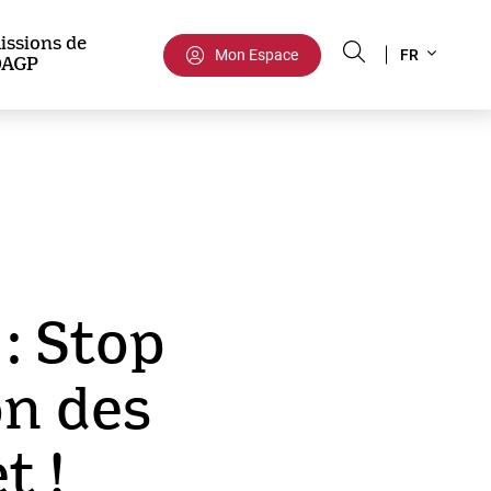
Select
issions de
Mon Espace
FR
DAGP
your
language
 : Stop
on des
t !