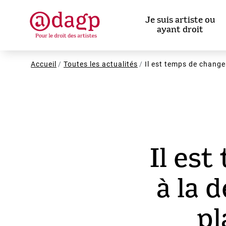
Aller
au
Je suis artiste ou
contenu
ayant droit
principal
Fil
Accueil
Toutes les actualités
Il est temps de change
d'Ariane
Il est
à la 
pl