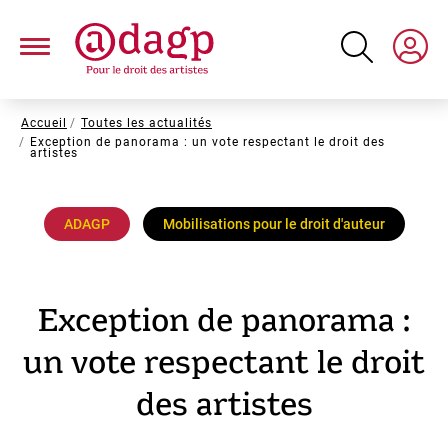
Aller
au
contenu
principal
Fil
Accueil
Toutes les actualités
Exception de panorama : un vote respectant le droit des
d'Ariane
artistes
ADAGP
Mobilisations pour le droit d'auteur
Exception de panorama :
un vote respectant le droit
des artistes