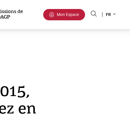
Select
issions de
Mon Espace
FR
DAGP
your
language
015,
ez en