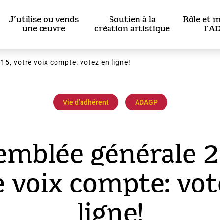
J’utilise ou vends
Soutien à la
Rôle et m
une œuvre
création artistique
l’A
5, votre voix compte: votez en ligne!
Vie dʼadhérent
ADAGP
emblée générale 2
e voix compte: vot
ligne!