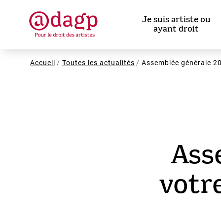
Aller
au
Je suis artiste ou
contenu
ayant droit
principal
Fil
Accueil
Toutes les actualités
Assemblée générale 201
d'Ariane
Ass
votr