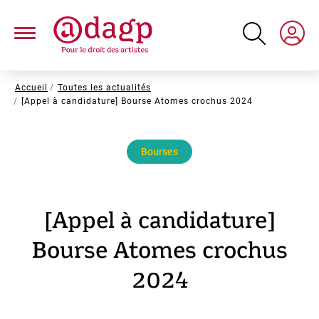
Aller
au
contenu
principal
Fil
Accueil
Toutes les actualités
[Appel à candidature] Bourse Atomes crochus 2024
d'Ariane
Bourses
[Appel à candidature]
Bourse Atomes crochus
2024