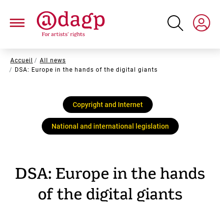
Skip
to
main
content
Breadcrumb
Accueil
All news
DSA: Europe in the hands of the digital giants
Copyright and Internet
National and international legislation
DSA: Europe in the hands
of the digital giants