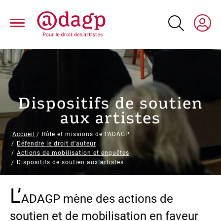
Aller
au
contenu
principal
Dispositifs de soutien
aux artistes
Fil
Accueil
Rôle et missions de l’ADAGP
Défendre le droit d'auteur
d'Ariane
Actions de mobilisation et enquêtes
Dispositifs de soutien aux artistes
L’
Paragraphs
ADAGP mène des actions de
soutien et de mobilisation en faveur