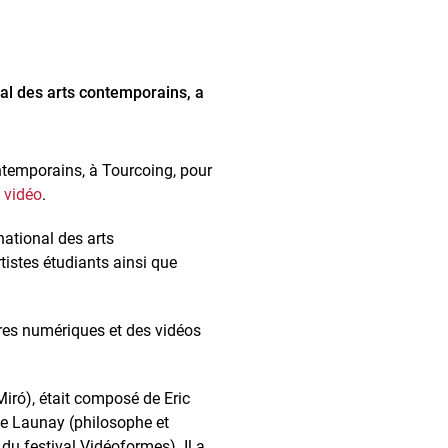
nal des arts contemporains, a
ntemporains, à Tourcoing, pour
t vidéo
.
national des arts
istes étudiants ainsi que
es numériques et des vidéos
Miró), était composé de Eric
ude Launay (philosophe et
 du festival Vidéoformes). Il a