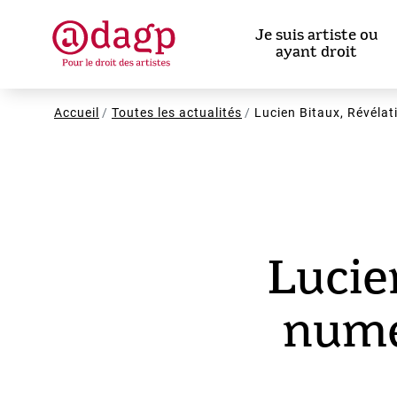
Aller
au
Je suis artiste ou
contenu
ayant droit
principal
Fil
Accueil
Toutes les actualités
Lucien Bitaux, Révélat
d'Ariane
Lucie
numé