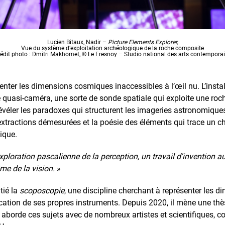
Lucien Bitaux, Nadir –
Picture Elements Explorer,
Vue du système d’exploitation archéologique de la roche composite
édit photo : Dmitri Makhomet, © Le Fresnoy – Studio national des arts contempora
enter les dimensions cosmiques inaccessibles à l’œil nu. L’insta
 quasi-caméra, une sorte de sonde spatiale qui exploite une ro
éler les paradoxes qui structurent les imageries astronomiques, 
s extractions démesurées et la poésie des éléments qui trace un 
mique.
xploration pascalienne de la perception, un travail d'invention 
e de la vision.
»
tié la
scoposcopie
, une discipline cherchant à représenter les 
cation de ses propres instruments. Depuis 2020, il mène une thès
il aborde ces sujets avec de nombreux artistes et scientifiques