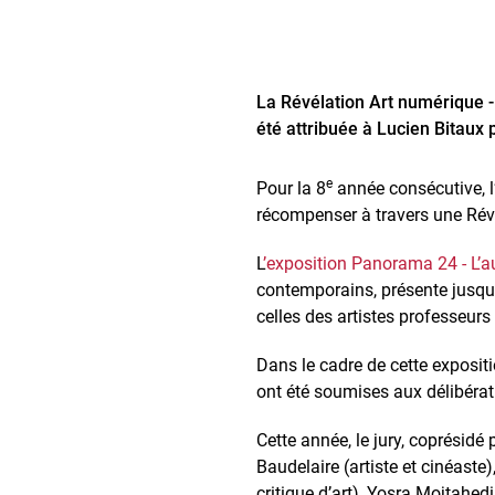
La Révélation Art numérique -
été attribuée à Lucien Bitaux 
e
Pour la 8
année consécutive, l
récompenser à travers une Rév
L
’exposition Panorama 24 - L’a
contemporains, présente jusqu
celles des artistes professeurs 
Dans le cadre de cette exposit
ont été soumises aux délibérati
Cette année, le jury, coprésidé
Baudelaire (artiste et cinéast
critique d’art), Yosra Mojtahed