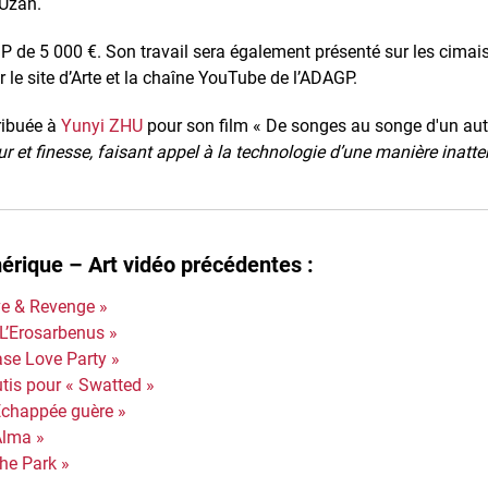
 Uzan.
GP de 5 000 €. Son travail sera également présenté sur les cimais
ur le site d’Arte et la chaîne YouTube de l’ADAGP.
ribuée à
Yunyi ZHU
pour son film « De songes au songe d'un autre
eur et finesse, faisant appel à la technologie d’une manière inatt
érique – Art vidéo précédentes :
ve & Revenge »
 L’Erosarbenus »
ase Love Party »
tis pour « Swatted »
Échappée guère »
Alma »
he Park »