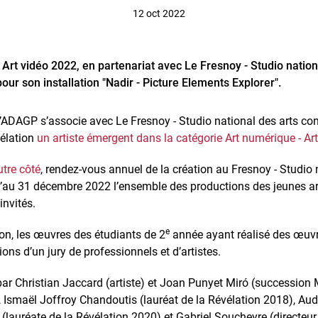
12 oct 2022
 Art vidéo 2022, en partenariat avec Le Fresnoy - Studio natio
pour son installation "Nadir - Picture Elements Explorer".
’ADAGP s’associe avec Le Fresnoy - Studio national des arts co
élation
un artiste émergent dans la catégorie Art numérique - Ar
utre côté
, rendez-vous annuel de la création au Fresnoy - Studio 
’au 31 décembre 2022 l’ensemble des productions des jeunes art
invités.
e
ion, les œuvres des étudiants de 2
année ayant réalisé des œuvr
ons d’un jury de professionnels et d’artistes.
 par Christian Jaccard (artiste) et Joan Punyet Miró (succession 
e), Ismaël Joffroy Chandoutis (lauréat de la Révélation 2018), A
i (lauréate de la Révélation 2020) et Gabriel Soucheyre (directeur