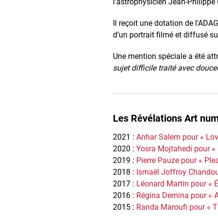
l’astrophysicien Jean-Philippe
Il reçoit une dotation de l'ADA
d’un portrait filmé et diffusé s
Une mention spéciale a été att
sujet difficile traité avec douc
Les Révélations Art num
2021 :
Anhar Salem pour « Lo
2020 :
Yosra Mojtahedi pour «
2019 :
Pierre Pauze pour « Ple
2018 :
Ismaël Joffroy Chandou
2017 :
Léonard Martin pour « 
2016 :
Régina Demina pour « 
2015 :
Randa Maroufi pour « T