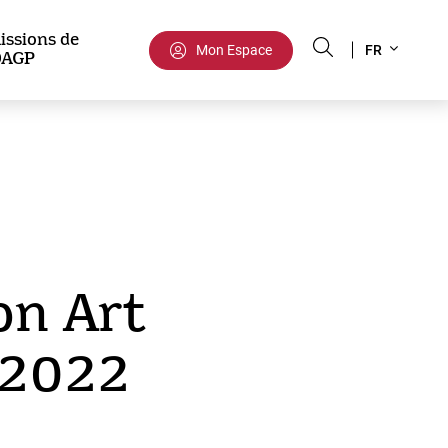
Select
issions de
Mon Espace
FR
DAGP
your
language
on Art
 2022