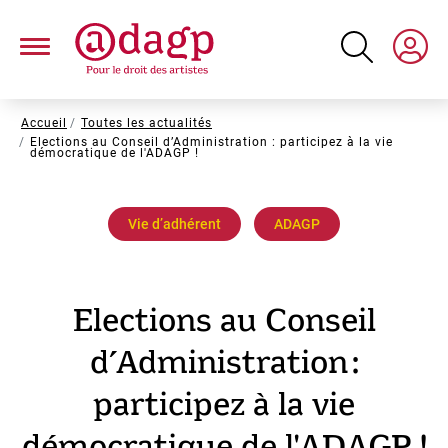
Aller
au
contenu
principal
Fil
Accueil
Toutes les actualités
Elections au Conseil d’Administration : participez à la vie
d'Ariane
démocratique de l'ADAGP !
Vie dʼadhérent
ADAGP
Elections au Conseil
d’Administration :
participez à la vie