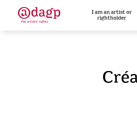
Skip
to
I am an artist or
main
rightholder
content
Créa