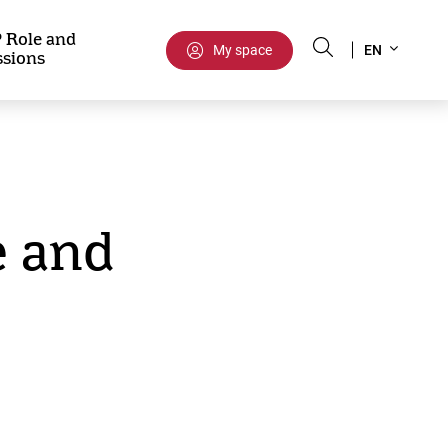
Select
 Role and
My space
EN
ssions
your
language
e and