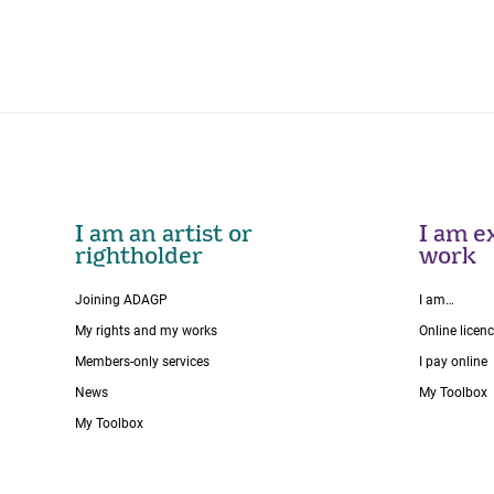
I am an artist or
I am ex
rightholder
work
Joining ADAGP
I am…
My rights and my works
Online licen
Members-only services
I pay online
News
My Toolbox
My Toolbox