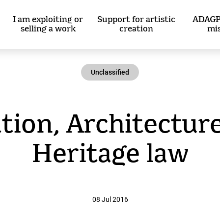
I am exploiting or
Support for artistic
ADAGP
selling a work
creation
mi
Unclassified
tion, Architectur
Heritage law
08 Jul 2016